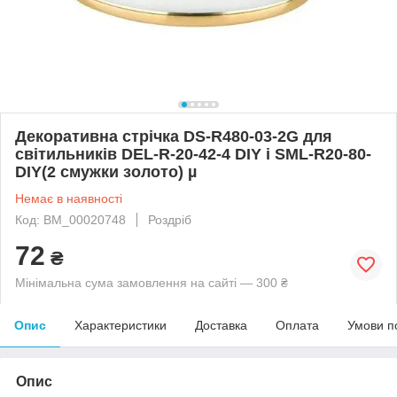
Декоративна стрічка DS-R480-03-2G для
світильників DEL-R-20-42-4 DIY і SML-R20-80-
DIY(2 смужки золото) µ
Немає в наявності
Код: BM_00020748
Роздріб
72
₴
Мінімальна сума замовлення на сайті — 300 ₴
Опис
Характеристики
Доставка
Оплата
Умови п
Опис