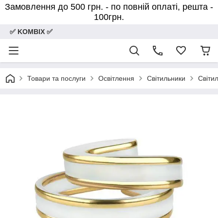
Замовлення до 500 грн. - по повній оплаті, решта -
100грн.
✅ KOMBIX ✅
Товари та послуги
Освітлення
Світильники
Світил