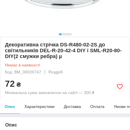
Декоративна стрічка DS-R480-02-2S до
світильників DEL-R-20-42-4 DIY і SML-R20-80-
DIY(2 смужки ребра) µ
Немає в наявності
Код: BM_00020747
Роздріб
72
₴
Мінімальна сума замовлення на сайті — 300 ₴
Опис
Характеристики
Доставка
Оплата
Умови п
Опис