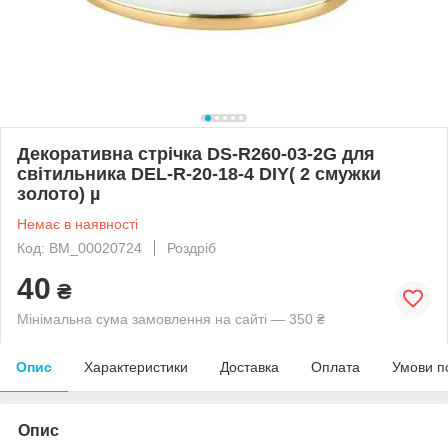
Декоративна стрічка DS-R260-03-2G для
світильника DEL-R-20-18-4 DIY( 2 смужки
золото) µ
Немає в наявності
Код: BM_00020724
Роздріб
40
₴
Мінімальна сума замовлення на сайті — 350 ₴
Опис
Характеристики
Доставка
Оплата
Умови п
Опис