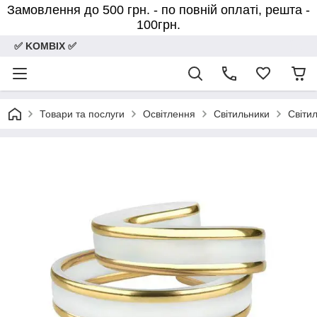
Замовлення до 500 грн. - по повній оплаті, решта -
100грн.
✅ KOMBIX ✅
Товари та послуги
Освітлення
Світильники
Світил