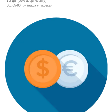
· 1-2 дні (90% асортименту)
· Від 65-80 грн (наша упаковка)