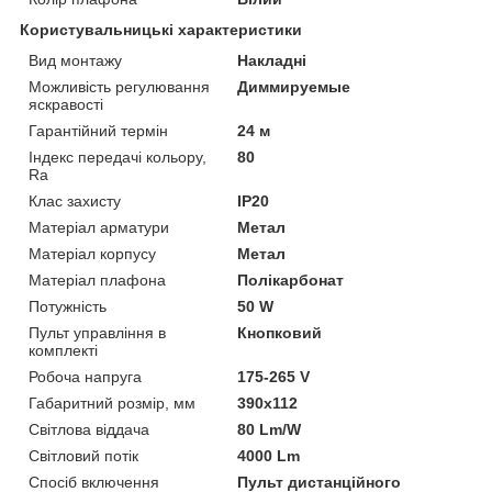
Користувальницькі характеристики
Вид монтажу
Накладні
Можливість регулювання
Диммируемые
яскравості
Гарантійний термін
24 м
Індекс передачі кольору,
80
Ra
Клас захисту
IP20
Матеріал арматури
Метал
Матеріал корпусу
Метал
Матеріал плафона
Полікарбонат
Потужність
50 W
Пульт управління в
Кнопковий
комплекті
Робоча напруга
175-265 V
Габаритний розмір, мм
390х112
Світлова віддача
80 Lm/W
Світловий потік
4000 Lm
Спосіб включення
Пульт дистанційного