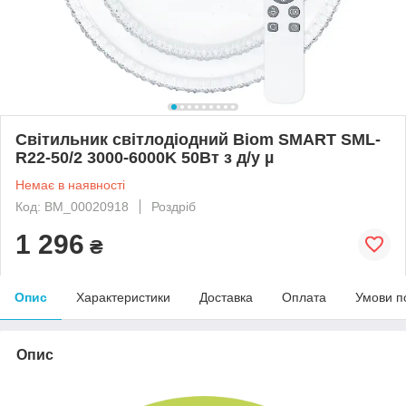
Світильник світлодіодний Biom SMART SML-
R22-50/2 3000-6000K 50Вт з д/у µ
Немає в наявності
Код: BM_00020918
Роздріб
1 296
₴
Опис
Характеристики
Доставка
Оплата
Умови п
Опис