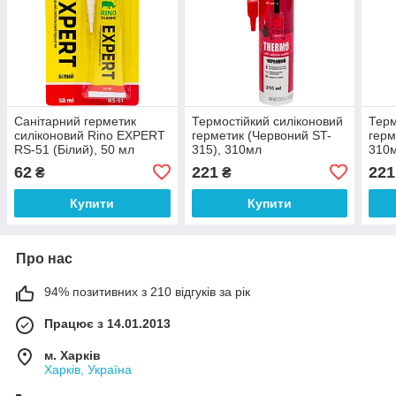
Санітарний герметик
Термостійкий силіконовий
Терм
силіконовий Rino EXPERT
герметик (Червоний ST-
герм
RS-51 (Білий), 50 мл
315), 310мл
310
62
221
221
₴
₴
Купити
Купити
Про нас
94% позитивних з 210 відгуків за рік
Працює з 14.01.2013
м. Харків
Харків, Україна