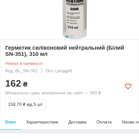
Герметик силіконовий нейтральний (Білий
SN-351), 310 мл
Немає в наявності
Код: BL_SN-351
Опт і роздріб
162
₴
Мінімальна сума замовлення на сайті — 300 ₴
158,70 ₴
від 5 шт.
Опис
Характеристики
Доставка
Оплата
Умови п