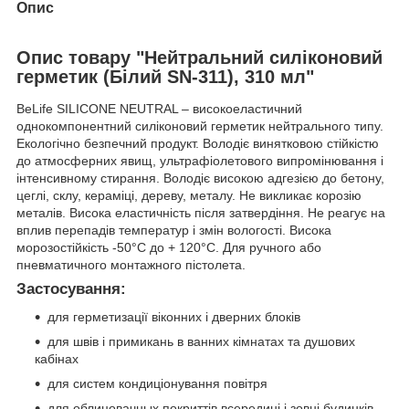
Опис
Опис товару "Нейтральний силіконовий
герметик (Білий SN-311), 310 мл"
BeLife SILICONE NEUTRAL – високоеластичний
однокомпонентний силіконовий герметик нейтрального типу.
Екологічно безпечний продукт. Володіє винятковою стійкістю
до атмосферних явищ, ультрафіолетового випромінювання і
інтенсивному стирання. Володіє високою адгезією до бетону,
цеглі, склу, кераміці, дереву, металу. Не викликає корозію
металів. Висока еластичність після затвердіння. Не реагує на
вплив перепадів температур і змін вологості. Висока
морозостійкість -50°С до + 120°С. Для ручного або
пневматичного монтажного пістолета.
Застосування:
для герметизації віконних і дверних блоків
для швів і примикань в ванних кімнатах та душових
кабінах
для систем кондиціонування повітря
для облицовачных покриттів всередині і зовні будинків