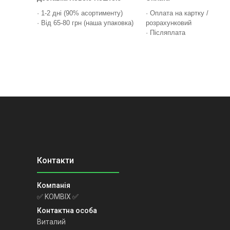
· 1-2 дні (90% асортименту)
· Оплата на картку /
· Від 65-80 грн (наша упаковка)
розрахунковий
· Післяплата
✅ KOMBIX ✅
Виталий