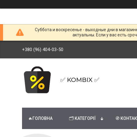
Суббота и воскресенье - выходные дни в магазин
актуальны. Если у вас есть сро
+380 (96) 404-03-50
✅ KOMBIX ✅
🔥ГОЛОВНА
🗂 КАТЕГОРІЇ
🧭 КОНТА