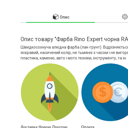
Опис
Опис товару "Фарба Rino Expert чорна RA
Швидкосохнуча алкідна фарба (лак-грунт). Відрізняєть
яскравий, насичений колір, не тьмяніє з часом і не виго
пластика, каменю, авто і мото техніки, інструменту, та ін.
Доставка Новою Поштою
Оплата