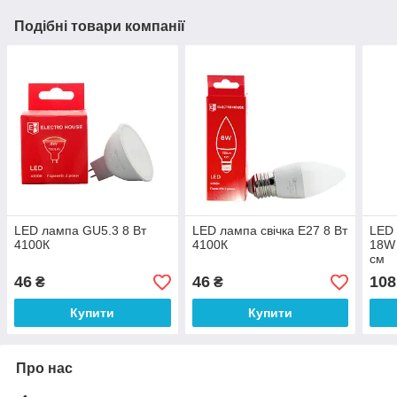
Подібні товари компанії
LED лампа GU5.3 8 Вт
LED лампа свічка E27 8 Вт
LED 
4100К
4100К
18W
см
46
46
108
₴
₴
Купити
Купити
Про нас