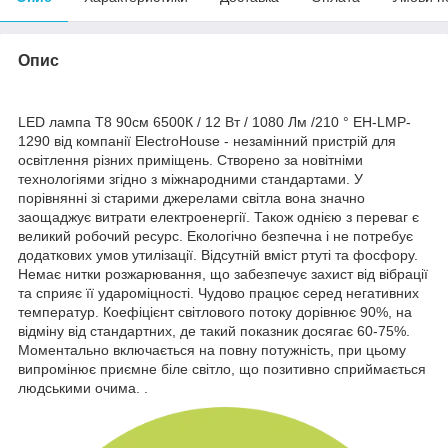
Опис
LED лампа T8 90см 6500К / 12 Вт / 1080 Лм /210 ° EH-LMP-
1290 від компанії ElectroHouse - незамінний пристрій для
освітлення різних приміщень. Створено за новітніми
технологіями згідно з міжнародними стандартами. У
порівнянні зі старими джерелами світла вона значно
заощаджує витрати електроенергії. Також однією з переваг є
великий робочий ресурс. Екологічно безпечна і не потребує
додаткових умов утилізації. Відсутній вміст ртуті та фосфору.
Немає нитки розжарювання, що забезпечує захист від вібрації
та сприяє її удароміцності. Чудово працює серед негативних
температур. Коефіцієнт світлового потоку дорівнює 90%, на
відміну від стандартних, де такий показник досягає 60-75%.
Моментально включається на повну потужність, при цьому
випромінює приємне біле світло, що позитивно сприймається
людськими очима. .