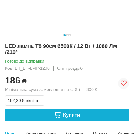
LED лампа T8 90см 6500К / 12 Вт / 1080 Лм
/210°
Готово до відправки
Код: EH_EH-LMP-1290
Опт і роздріб
186
₴
Мінімальна сума замовлення на сайті — 300 ₴
182,20 ₴
від 5 шт.
Купити
Опис
Характеристики
Доставка
Оплата
Умови п