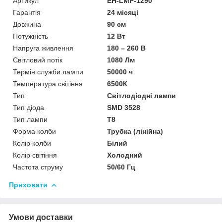
Артикул
EH-LMP-1290
Гарантія
24 місяці
Довжина
90 см
Потужність
12 Вт
Напруга живлення
180 – 260 В
Світловий потік
1080 Лм
Термін служби лампи
50000 ч
Температура світіння
6500К
Тип
Світлодіодні лампи
Тип діода
SMD 3528
Тип лампи
T8
Форма колби
Трубка (лінійна)
Колір колби
Білий
Колір світіння
Холодний
Частота струму
50/60 Гц
Приховати
Умови доставки