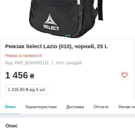
Рюкзак Select Lazio (010), чорний, 25 L
Немає в наявності
Код: PAD_8165000111
Опт і роздріб
1 456
₴
1 426,80 ₴
від 5 шт.
Опис
Характеристики
Доставка
Оплата
Умови п
Опис