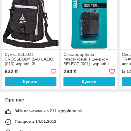
Сумка SELECT
Свисток арбітра
Спо
CROSSBODY BAG LAZIO,
пластиковий з шнурком
TRAV
(010) чорний, 2L
SELECT (001), чорний,L
чорн
832
284
5 1
₴
₴
Купити
Купити
Про нас
94% позитивних з 211 відгуків за рік
Працює з 14.01.2013