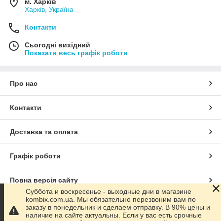
м. Харків
Харків, Україна
Контакти
Сьогодні вихідний
Показати весь графік роботи
Про нас
Контакти
Доставка та оплата
Графік роботи
Повна версія сайту
Суббота и воскресенье - выходные дни в магазине
kombix.com.ua. Мы обязательно перезвоним вам по
Сайт створено на маркетплейсі
Prom.ua
заказу в понедельник и сделаем отправку. В 90% цены и
наличие на сайте актуальны. Если у вас есть срочные