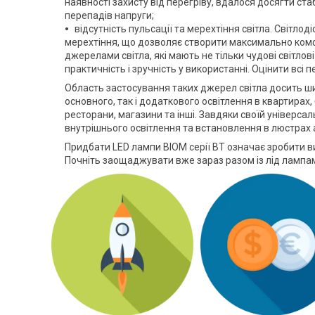
наявності захисту від перегріву, вдалося досягти ста
перепадів напруги;
відсутність пульсації та мерехтіння світла. Світлод
мерехтіння, що дозволяє створити максимально комфо
джерелами світла, які мають не тільки чудові світлові
практичність і зручність у використанні. Оцінити всі 
Область застосування таких джерел світла досить ш
основного, так і додаткового освітлення в квартирах
ресторани, магазини та інші. Завдяки своїй універсал
внутрішнього освітлення та встановлення в люстрах аб
Придбати LED лампи BIOM серії ВТ означає зробити вибі
Почніть заощаджувати вже зараз разом із лід лампам