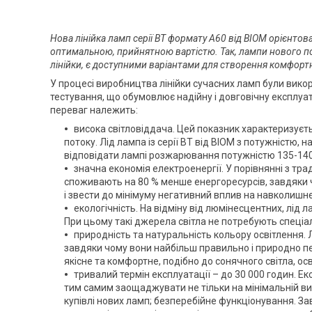
Нова лінійка ламп серії ВТ формату А60 від BIOM орієнтова
оптимальною, прийнятною вартістю. Так, лампи нового пок
лінійки, є доступними варіантами для створення комфорт
У процесі виробництва лінійки сучасних ламп були вико
тестування, що обумовлює надійну і довговічну експлуата
переваг належить:
висока світловіддача. Цей показник характеризуєт
потоку. Лід лампа із серії ВТ від BIOM з потужністю, 
відповідати лампі розжарювання потужністю 135-140
значна економія електроенергії. У порівнянні з тр
споживають на 80 % менше енергоресурсів, завдяки ч
і звести до мінімуму негативний вплив на навколишн
екологічність. На відміну від люмінесцентних, лід 
При цьому такі джерела світла не потребують спеціаль
природність та натуральність кольору освітлення. 
завдяки чому вони найбільш правильно і природно пе
якісне та комфортне, подібно до сонячного світла, ос
тривалий термін експлуатації – до 30 000 годин. Е
тим самим заощаджувати не тільки на мінімальній витр
купівлі нових ламп; безперебійне функціонування. За