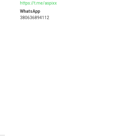
https://t.me/aspixx
380636894112