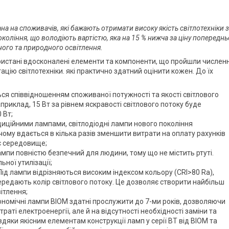
на на споживачів, які бажають отримати високу якість світлотехніки 
оління, що володіють вартістю, яка на 15 % нижча за ціну попереднь
ного та природного освітлення.
ристані вдосконалені елементи та компоненти, що пройшли численн
цію світлотехніки. які практично здатний оцінити кожен. До їх
ься співвідношенням споживаної потужності та якості світлового
наприклад, 15 Вт за рівнем яскравості світлового потоку буде
 Вт;
адиційними лампами, світлодіодні лампи нового покоління
ому вдається в кілька разів зменшити витрати на оплату рахунків
є середовище;
лампи повністю безпечний для людини, тому що не містить ртуті.
ної утилізації;
Лід лампи відрізняються високим індексом кольору (CRI>80 Ra),
редають колір світлового потоку. Це дозволяє створити найбільш
вітлення;
кономічні лампи BIOM здатні прослужити до 7-ми років, дозволяючи
аті електроенергії, але й на відсутності необхідності заміни та
вдяки якісним елементам конструкції ламп у серії ВТ від BIOM та