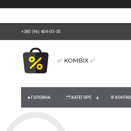
+380 (96) 404-03-50
✅ KOMBIX ✅
🔥ГОЛОВНА
🗂 КАТЕГОРІЇ
🧭 КОНТА