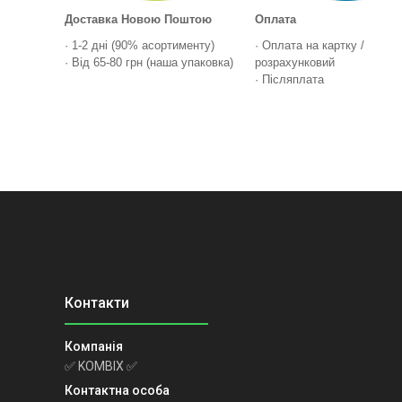
Доставка Новою Поштою
Оплата
· 1-2 дні (90% асортименту)
· Оплата на картку /
· Від 65-80 грн (наша упаковка)
розрахунковий
· Післяплата
✅ KOMBIX ✅