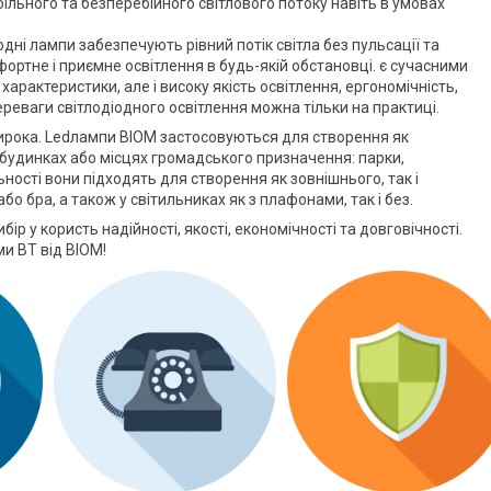
більного та безперебійного світлового потоку навіть в умовах
іодні лампи забезпечують рівний потік світла без пульсації та
ртне і приємне освітлення в будь-якій обстановці. є сучасними
 характеристики, але і високу якість освітлення, ергономічність,
переваги світлодіодного освітлення можна тільки на практиці.
ирока. Ledлампи BIOM застосовуються для створення як
, будинках або місцях громадського призначення: парки,
ьності вони підходять для створення як зовнішнього, так і
о бра, а також у світильниках як з плафонами, так і без.
р у користь надійності, якості, економічності та довговічності.
и ВТ від BIOM!