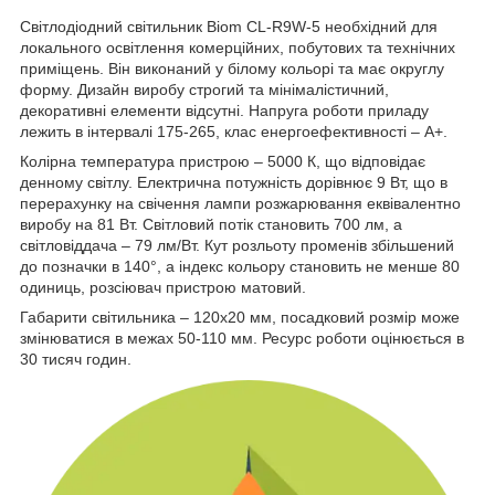
Світлодіодний світильник Biom СL-R9W-5 необхідний для
локального освітлення комерційних, побутових та технічних
приміщень. Він виконаний у білому кольорі та має округлу
форму. Дизайн виробу строгий та мінімалістичний,
декоративні елементи відсутні. Напруга роботи приладу
лежить в інтервалі 175-265, клас енергоефективності – А+.
Колірна температура пристрою – 5000 К, що відповідає
денному світлу. Електрична потужність дорівнює 9 Вт, що в
перерахунку на свічення лампи розжарювання еквівалентно
виробу на 81 Вт. Світловий потік становить 700 лм, а
світловіддача – 79 лм/Вт. Кут розльоту променів збільшений
до позначки в 140°, а індекс кольору становить не менше 80
одиниць, розсіювач пристрою матовий.
Габарити світильника – 120х20 мм, посадковий розмір може
змінюватися в межах 50-110 мм. Ресурс роботи оцінюється в
30 тисяч годин.