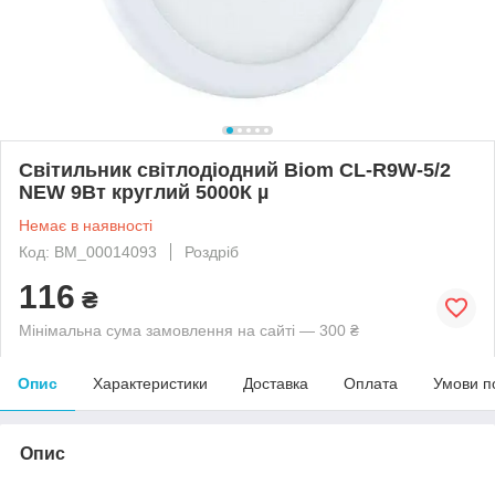
Світильник світлодіодний Biom СL-R9W-5/2
NEW 9Вт круглий 5000К µ
Немає в наявності
Код: BM_00014093
Роздріб
116
₴
Мінімальна сума замовлення на сайті — 300 ₴
Опис
Характеристики
Доставка
Оплата
Умови п
Опис