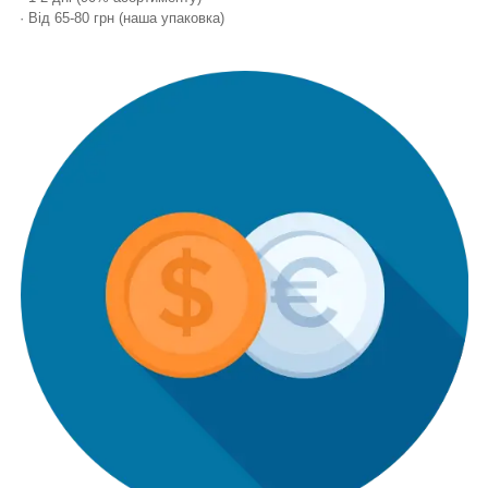
· Від 65-80 грн (наша упаковка)