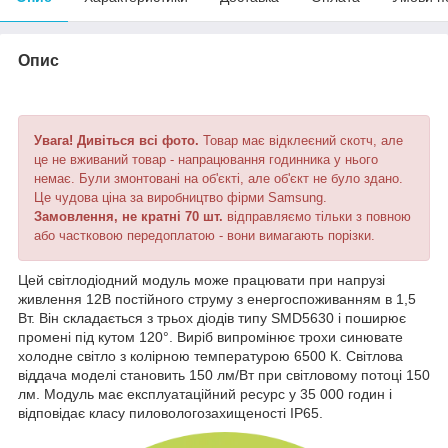
Опис
Увага! Дивіться всі фото.
Товар має відклеєний скотч, але
це не вживаний товар - напрацювання годинника у нього
немає. Були змонтовані на об'єкті, але об'єкт не було здано.
Це чудова ціна за виробництво фірми Samsung.
Замовлення, не кратні 70 шт.
відправляємо тільки з повною
або частковою передоплатою - вони вимагають порізки.
Цей світлодіодний модуль може працювати при напрузі
живлення 12В постійного струму з енергоспоживанням в 1,5
Вт. Він складається з трьох діодів типу SMD5630 і поширює
промені під кутом 120°. Виріб випромінює трохи синювате
холодне світло з колірною температурою 6500 К. Світлова
віддача моделі становить 150 лм/Вт при світловому потоці 150
лм. Модуль має експлуатаційний ресурс у 35 000 годин і
відповідає класу пиловологозахищеності IP65.