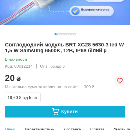
Світлодіодний модуль BRT XG28 5630-3 led W
1,5 W Samsung 6500K, 12В, IP68 білий µ
В наявності
Код: 00012214
Опт і роздріб
20
₴
Мінімальна сума замовлення на сайті — 300 ₴
19,60 ₴
від 5 шт.
Купити
Опис
Характеристики
Доставка
Оплата
Умови п