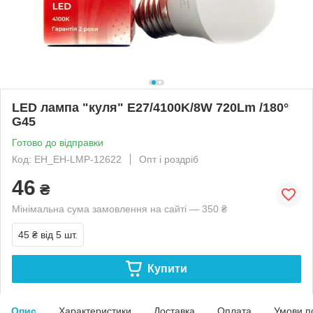
LED лампа "куля" E27/4100K/8W 720Lm /180°
G45
Готово до відправки
Код: EH_EH-LMP-12622
Опт і роздріб
46
₴
Мінімальна сума замовлення на сайті — 350 ₴
45 ₴
від 5 шт.
Купити
Опис
Характеристики
Доставка
Оплата
Умови п