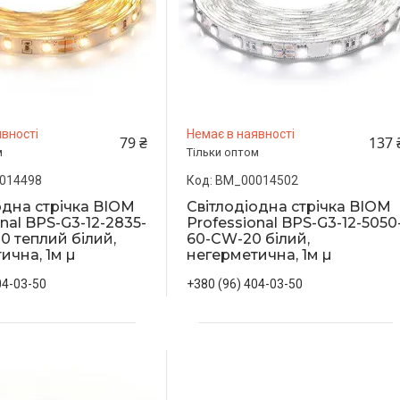
вності
Немає в наявності
79 ₴
137 
м
Тільки оптом
014498
BM_00014502
одна стрічка BIOM
Світлодіодна стрічка BIOM
nal BPS-G3-12-2835-
Professional BPS-G3-12-5050
 теплий білий,
60-CW-20 білий,
ична, 1м µ
негерметична, 1м µ
04-03-50
+380 (96) 404-03-50