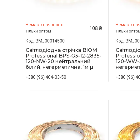
Немає в наявності
Немає в ная
108 ₴
Тільки оптом
Тільки опто
BM_00014500
BM_00
Світлодіодна стрічка BIOM
Світлоді
Professional BPS-G3-12-2835-
Professio
120-NW-20 нейтральний
120-WW-2
білий, негерметична, 1м µ
негермет
+380 (96) 404-03-50
+380 (96) 4