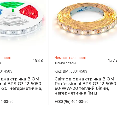
вності
Немає в наявності
198 ₴
137 
м
Тільки оптом
014505
BM_00014503
одна стрічка BIOM
Світлодіодна стрічка BIOM
nal BPS-G3-12-5050-
Professional BPS-G3-12-5050
20, негерметична,
60-WW-20 теплий білий,
негерметична, 1м µ
04-03-50
+380 (96) 404-03-50