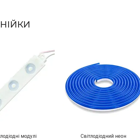
ІНІЙКИ
тлодіодні модулі
Світлодіодний неон