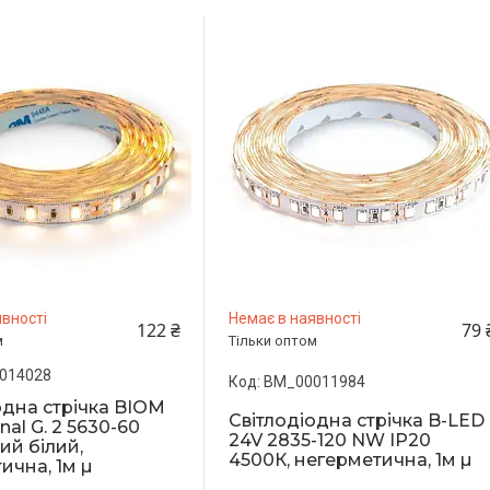
вності
Немає в наявності
122 ₴
79 
м
Тільки оптом
014028
BM_00011984
одна стрічка BIOM
Світлодіодна стрічка B-LED
nal G. 2 5630-60
24V 2835-120 NW IP20
й білий,
4500К, негерметична, 1м µ
ична, 1м µ