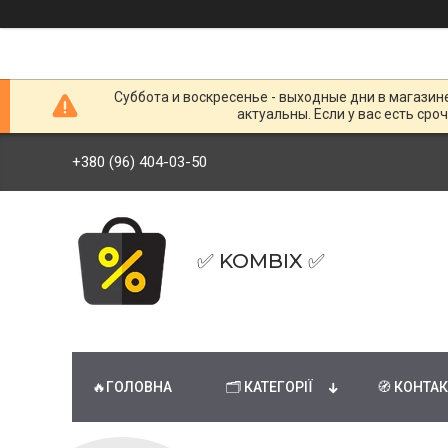
Суббота и воскресенье - выходные дни в магазин
актуальны. Если у вас есть сро
+380 (96) 404-03-50
✅ KOMBIX ✅
🔥ГОЛОВНА
🗂 КАТЕГОРІЇ
🧭 КОНТА