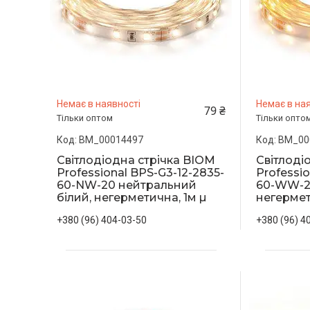
Немає в наявності
Немає в ная
79 ₴
Тільки оптом
Тільки опто
BM_00014497
BM_00
Світлодіодна стрічка BIOM
Світлоді
Professional BPS-G3-12-2835-
Professio
60-NW-20 нейтральний
60-WW-20
білий, негерметична, 1м µ
негермет
+380 (96) 404-03-50
+380 (96) 4