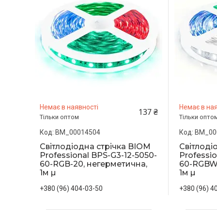
Немає в наявності
Немає в ная
137 ₴
Тільки оптом
Тільки опто
BM_00014504
BM_00
Світлодіодна стрічка BIOM
Світлоді
Professional BPS-G3-12-5050-
Professio
60-RGB-20, негерметична,
60-RGBW-
1м µ
1м µ
+380 (96) 404-03-50
+380 (96) 4