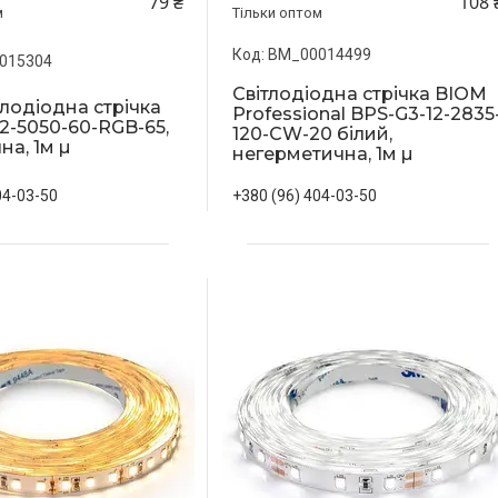
79 ₴
108 
м
Тільки оптом
BM_00014499
015304
Світлодіодна стрічка BIOM
лодіодна стрічка
Professional BPS-G3-12-2835
2-5050-60-RGB-65,
120-CW-20 білий,
на, 1м µ
негерметична, 1м µ
04-03-50
+380 (96) 404-03-50