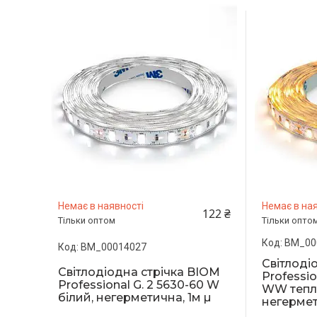
Немає в наявності
Немає в ная
122 ₴
Тільки оптом
Тільки опто
BM_00
BM_00014027
Світлоді
Світлодіодна стрічка BIOM
Professio
Professional G. 2 5630-60 W
WW тепли
білий, негерметична, 1м µ
негермет