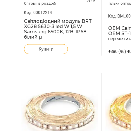
20 ₴
Оптом і в роздріб
Тільки опто
00012214
BM_00
Світлодіодний модуль BRT
XG28 5630-3 led W 1,5 W
OEM Світ
Samsung 6500K, 12В, IP68
OEM ST-1
білий µ
герметич
Купити
+380 (96) 4