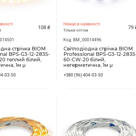
вності
Немає в наявності
108 ₴
79 
м
Тільки оптом
014501
BM_00014496
одна стрічка BIOM
Світлодіодна стрічка BIOM
nal BPS-G3-12-2835-
Professional BPS-G3-12-2835
0 теплий білий,
60-CW-20 білий,
ична, 1м µ
негерметична, 1м µ
04-03-50
+380 (96) 404-03-50