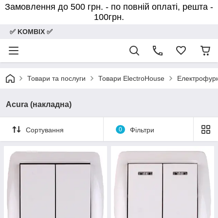
Замовлення до 500 грн. - по повній оплаті, решта -
100грн.
✅ KOMBIX ✅
Товари та послуги
Товари ElectroHouse
Електрофурн
Acura (накладна)
Сортування
0
Фільтри