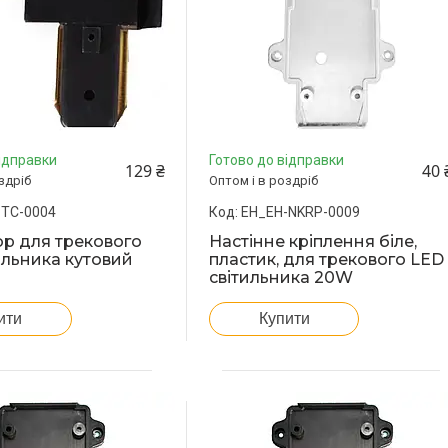
ідправки
Готово до відправки
129 ₴
40 
здріб
Оптом і в роздріб
-TC-0004
EH_EH-NKRP-0009
р для трекового
Настінне кріплення біле,
ильника кутовий
пластик, для трекового LED
світильника 20W
ити
Купити