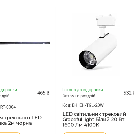
ідправки
Готово до відправки
465 ₴
532 
здріб
Оптом і в роздріб
EH_EH-TGL-20W
RT-0004
LED світильник трековий
я трекового LED
Graceful light Білий 20 Вт
ика 2м чорна
1600 Лм 4100K