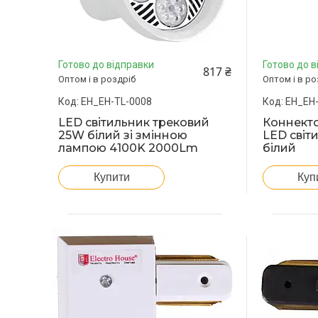
Готово до відправки
Готово до в
817 ₴
Оптом і в роздріб
Оптом і в ро
EH_EH-TL-0008
EH_EH
LED світильник трековий
Коннекто
25W білий зі змінною
LED світ
лампою 4100K 2000Lm
білий
Купити
Куп