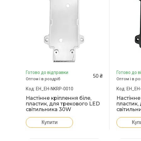
Готово до відправки
Готово до в
50 ₴
Оптом і в роздріб
Оптом і в ро
EH_EH-NKRP-0010
EH_EH
Настінне кріплення біле,
Настінне
пластик, для трекового LED
пластик,
світильника 30W
світильн
Купити
Куп