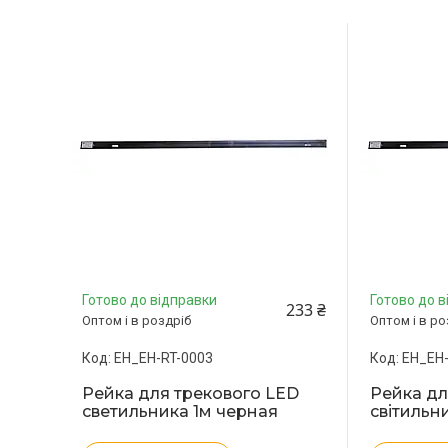
Готово до відправки
Готово до в
233 ₴
Оптом і в роздріб
Оптом і в ро
EH_EH-RT-0003
EH_EH-
Рейка для трекового LED
Рейка дл
светильника 1м черная
світильн