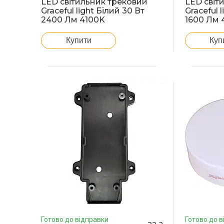
LED світильник трековий
LED світ
Graceful light Білий 30 Вт
Graceful 
2400 Лм 4100K
1600 Лм 
Купити
Куп
Готово до відправки
Готово до в