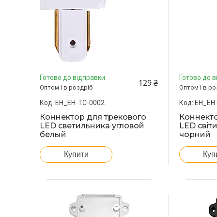
Готово до відправки
Готово до в
129 ₴
Оптом і в роздріб
Оптом і в ро
EH_EH-TC-0002
EH_EH
Коннектор для трекового
Коннекто
LED светильника угловой
LED світ
белый
чорний
Купити
Куп