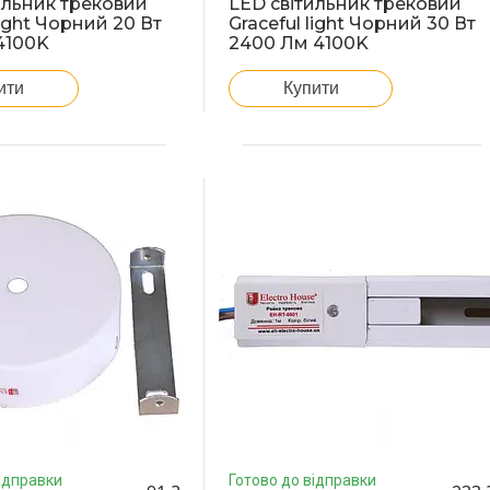
ильник трековий
LED світильник трековий
light Чорний 20 Вт
Graceful light Чорний 30 Вт
4100K
2400 Лм 4100K
ити
Купити
ідправки
Готово до відправки