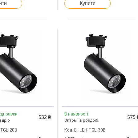
ити
Купити
ідправки
В наявності
532 ₴
575 
здріб
Оптом і в роздріб
-TGL-20B
EH_EH-TGL-30B