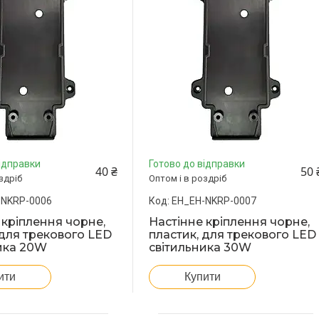
ідправки
Готово до відправки
40 ₴
50 
здріб
Оптом і в роздріб
-NKRP-0006
EH_EH-NKRP-0007
 кріплення чорне,
Настінне кріплення чорне,
 для трекового LED
пластик, для трекового LED
ика 20W
світильника 30W
ити
Купити