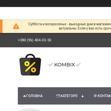
Суббота и воскресенье - выходные дни в магазин
актуальны. Если у вас есть сро
+380 (96) 404-03-50
✅ KOMBIX ✅
🔥ГОЛОВНА
🗂 КАТЕГОРІЇ
🧭 КОНТА