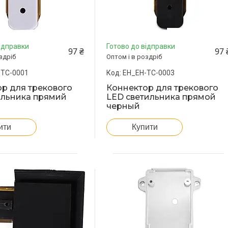
ідправки
Готово до відправки
97 ₴
97 
здріб
Оптом і в роздріб
-TC-0001
EH_EH-TC-0003
р для трекового
Коннектор для трекового
ильника прямий
LED светильника прямой
черный
ити
Купити