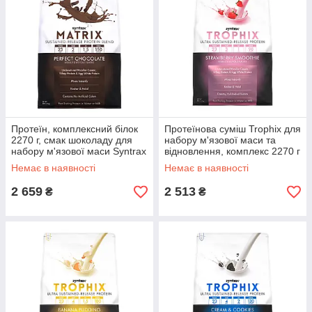
Протеїн, комплексний білок
Протеїнова суміш Trophix для
2270 г, смак шоколаду для
набору м'язової маси та
набору м'язової маси Syntrax
відновлення, комплекс 2270 г
Matrix 5.0
із полуничним смаком
Немає в наявності
Немає в наявності
Syntrax
2 659
2 513
₴
₴