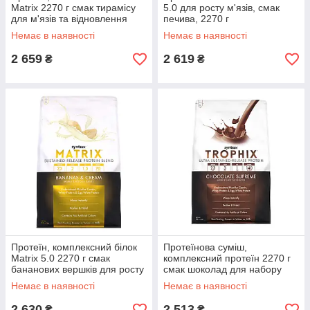
Matrix 2270 г смак тирамісу
5.0 для росту м'язів, смак
для м'язів та відновлення
печива, 2270 г
Syntrax Matrix 5.0 - 2270g
Немає в наявності
Немає в наявності
Tiramisu Macchiato
2 659
2 619
₴
₴
Протеїн, комплексний білок
Протеїнова суміш,
Matrix 5.0 2270 г смак
комплексний протеїн 2270 г
бананових вершків для росту
смак шоколад для набору
та відновлення м'язів Syntrax
м'язової маси та відновлення
Немає в наявності
Немає в наявності
Matrix 5.0
Syntrax Trophix
2 630
2 513
₴
₴