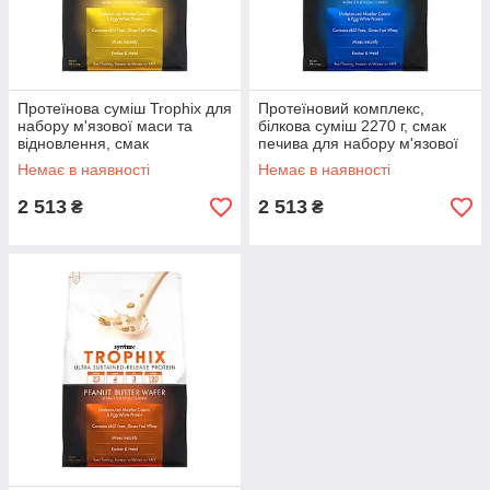
Протеїнова суміш Trophix для
Протеїновий комплекс,
набору м'язової маси та
білкова суміш 2270 г, смак
відновлення, смак
печива для набору м'язової
бананового пудингу Syntrax
маси Syntrax Trophix
Немає в наявності
Немає в наявності
2 513
2 513
₴
₴