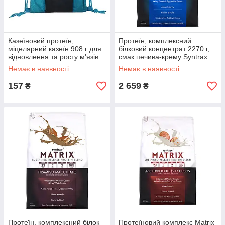
Казеїновий протеїн,
Протеїн, комплексний
міцелярний казеїн 908 г для
білковий концентрат 2270 г,
відновлення та росту м'язів
смак печива-крему Syntrax
Syntrax Aero Bag Syntrax
Matrix 5.0 Cookies Cream
Немає в наявності
Немає в наявності
157
2 659
₴
₴
Протеїн, комплексний білок
Протеїновий комплекс Matrix