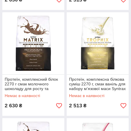
Протеїн, комплексний білок
Протеїн, комплексна білкова
2270 г смак молочного
суміш 2270 г, смак ваніль для
шоколаду для росту та
набору м'язової маси Syntrax
відновлення м'язів Syntrax
Trophix
Немає в наявності
Немає в наявності
Matrix 5.0
2 630
2 513
₴
₴