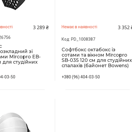
3 289 ₴
3 352 
вності
Немає в наявності
26756
PD_1008387
с
Софтбокс октабокс із
озкладний зі
сотами та вікном Mircopro
ами Mircopro EB-
SB-035 120 см для студійни
м для студійних
спалахів (байонет Bowens)
04-03-50
+380 (96) 404-03-50