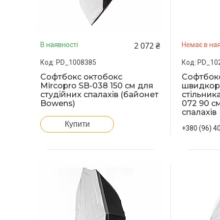
2 072 ₴
В наявності
Немає в ная
PD_10
PD_1008385
Софтбок
Софтбокс октобокс
швидкор
Mircopro SB-038 150 см для
стільник
студійних спалахів (байонет
072 90 с
Bowens)
спалахів
Купити
+380 (96) 4