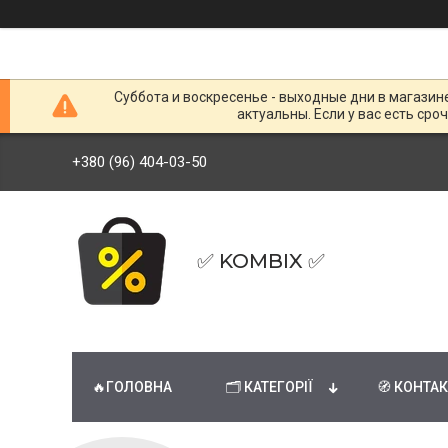
Суббота и воскресенье - выходные дни в магазин
актуальны. Если у вас есть сро
+380 (96) 404-03-50
✅ KOMBIX ✅
🔥ГОЛОВНА
🗂 КАТЕГОРІЇ
🧭 КОНТА