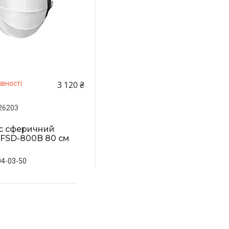
3 120 ₴
вності
26203
с сферичний
 FSD-800B 80 см
04-03-50