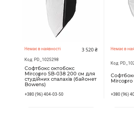
3 520 ₴
Немає в наявності
Немає в ная
PD_1025298
PD_10
Софтбокс октобокс
Mircopro SB-038 200 см для
Софтбок
студійних спалахів (байонет
Mircopro
Bowens)
+380 (96) 404-03-50
+380 (96) 4