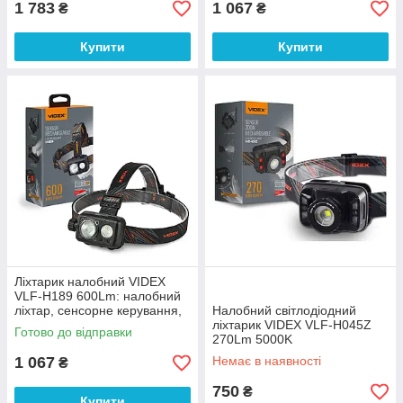
1 783
1 067
₴
₴
Купити
Купити
Ліхтарик налобний VIDEX
VLF-H189 600Lm: налобний
ліхтар, сенсорне керування,
Налобний світлодіодний
USB-C
ліхтарик VIDEX VLF-H045Z
Готово до відправки
270Lm 5000K
1 067
Немає в наявності
₴
750
₴
Купити