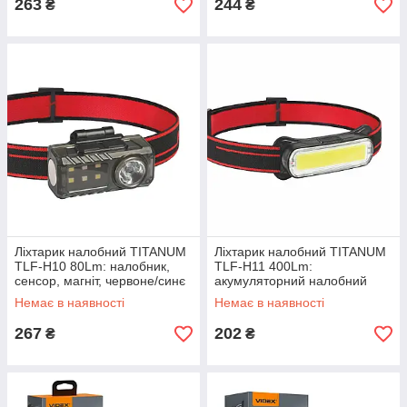
263
244
₴
₴
Ліхтарик налобний TITANUM
Ліхтарик налобний TITANUM
TLF-H10 80Lm: налобник,
TLF-H11 400Lm:
сенсор, магніт, червоне/синє
акумуляторний налобний
світло, USB-C
прожектор, захист IPX3
Немає в наявності
Немає в наявності
267
202
₴
₴