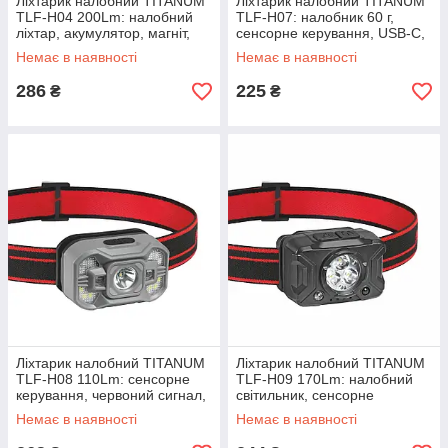
Ліхтарик налобний TITANUM
Ліхтарик налобний TITANUM
TLF-H04 200Lm: налобний
TLF-H07: налобник 60 г,
ліхтар, акумулятор, магніт,
сенсорне керування, USB-C,
для риболовлі
IPX3
Немає в наявності
Немає в наявності
286
225
₴
₴
Ліхтарик налобний TITANUM
Ліхтарик налобний TITANUM
TLF-H08 110Lm: сенсорне
TLF-H09 170Lm: налобний
керування, червоний сигнал,
світильник, сенсорне
USB-C, IPX3
керування, USB-C
Немає в наявності
Немає в наявності