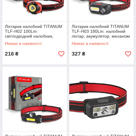
Ліхтарик налобний TITANUM
Ліхтарик налобний TITANUM
TLF-H02 100Lm:
TLF-H03 180Lm: налобний
світлодіодний налобник,
ліхтар, акумулятор, механізм
3xAAA, регулювання кута
нахилу
Немає в наявності
Немає в наявності
216
327
₴
₴