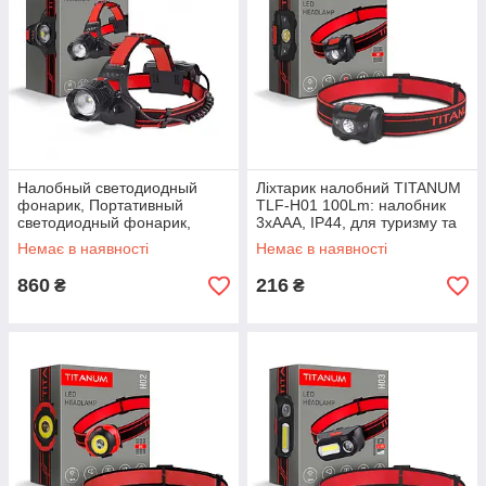
Налобный светодиодный
Ліхтарик налобний TITANUM
фонарик, Портативный
TLF-H01 100Lm: налобник
светодиодный фонарик,
3xAAA, IP44, для туризму та
Мощный светодиодный
роботи
Немає в наявності
Немає в наявності
фонарик, Компактный
светодиодный фонарик,
860
216
₴
₴