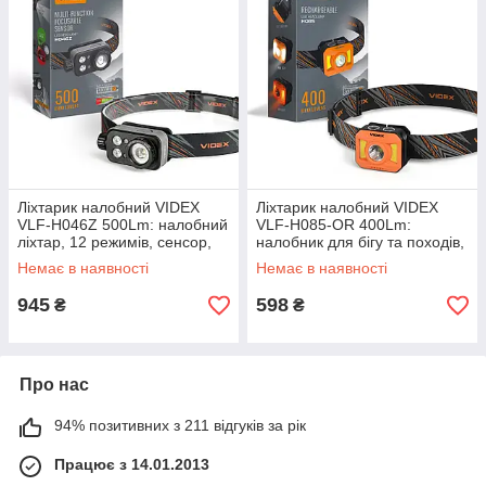
Ліхтарик налобний VIDEX
Ліхтарик налобний VIDEX
VLF-H046Z 500Lm: налобний
VLF-H085-OR 400Lm:
ліхтар, 12 режимів, сенсор,
налобник для бігу та походів,
захист IP65
5000K
Немає в наявності
Немає в наявності
945
598
₴
₴
Про нас
94% позитивних з 211 відгуків за рік
Працює з 14.01.2013