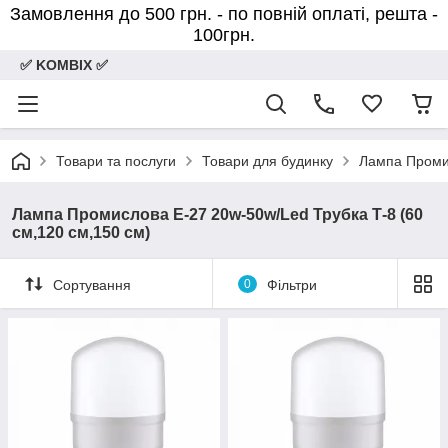
Замовлення до 500 грн. - по повній оплаті, решта -
100грн.
✅ KOMBIX ✅
Товари та послуги
Товари для будинку
Лампа Промис
Лампа Промислова Е-27 20w-50w/Led Трубка Т-8 (60
см,120 см,150 см)
Сортування
0
Фільтри