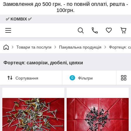
Замовлення до 500 грн. - по повній оплаті, решта -
100грн.
✅ KOMBIX ✅
Товари та послуги
Пакувальна продукція
Фортеця: с
Фортеця: саморізи, дюбелі, цвяхи
Сортування
0
Фільтри