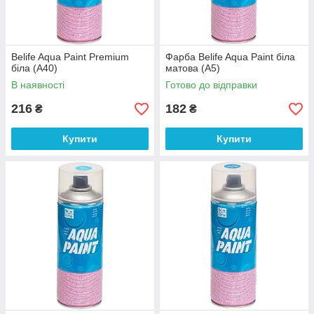
Belife Aqua Paint Premium
Фарба Belife Aqua Paint біла
біла (А40)
матова (A5)
В наявності
Готово до відправки
216
182
₴
₴
Купити
Купити