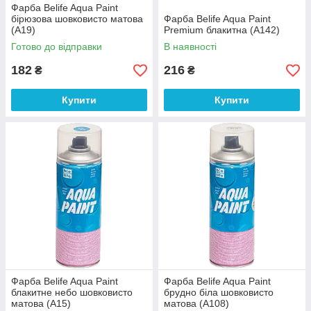
Фарба Belife Aqua Paint
бірюзова шовковисто матова
Фарба Belife Aqua Paint
(А19)
Premium блакитна (А142)
Готово до відправки
В наявності
182
216
₴
₴
Купити
Купити
Фарба Belife Aqua Paint
Фарба Belife Aqua Paint
блакитне небо шовковисто
брудно біла шовковисто
матова (A15)
матова (A108)