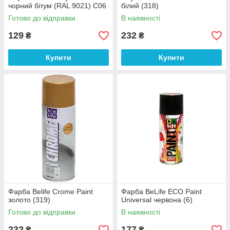
чорний бітум (RAL 9021) C06
білий (318)
Готово до відправки
В наявності
129
232
₴
₴
Купити
Купити
Фарба Belife Crome Paint
Фарба BeLife ECO Paint
золото (319)
Universal червона (6)
Готово до відправки
В наявності
232
177
₴
₴