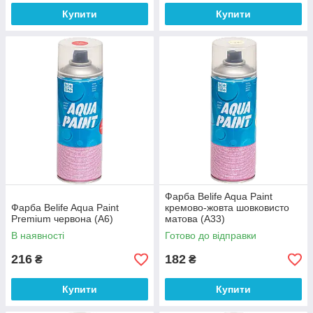
Купити
Купити
Фарба Belife Aqua Paint
Фарба Belife Aqua Paint
кремово-жовта шовковисто
Premium червона (А6)
матова (A33)
В наявності
Готово до відправки
216
182
₴
₴
Купити
Купити